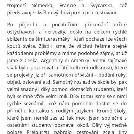
trojmezí Německa, Francie a Švýcarska, což
představuje skvělou výchozí pozici pro cestování.
Po příjezdu a počátečním překonání určité
ostýchavosti a nervozity, došlo na celkem rychlé
sblížení s dalšími „erasmáky“, kteří pocházeli ze všech
koutů světa. Zjistili jsme, že všichni řešíme stejné
každodenní problémy a máme podobné zájmy, ať už
jsme z Česka, Argentiny či Ameriky. Velmi zajímavé
však bylo pozorovat určité kulturní odlišnosti, které
se projevily již při samotném přivítání – podání ruky,
objetí, oslovení atd. Samotný rozjezd ve škole byl pak
velmi snadný i díky pomoci domácích studentů, kteří
byli ke mně vždy velmi milí. Díky tomu jsme se s nimi
rychle seznámili, což nám pomohlo dostat se do
přímého kontaktu s rodilým jazykem. Kromě školy,
které jsem neměl zas až tak moc, jsem společně s
ostatními studenty poznával okolí. Díky výjimečné
poloze Freiburgu nabralo cestování zcela jiný