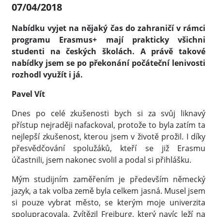
07/04/2018
Nabídku vyjet na nějaký čas do zahraničí v rámci
programu Erasmus+ mají prakticky všichni
studenti na českých školách. A právě takové
nabídky jsem se po překonání počáteční lenivosti
rozhodl využít i já.
Pavel Vít
Dnes po celé zkušenosti bych si za svůj liknavý
přístup nejraději nafackoval, protože to byla zatím ta
nejlepší zkušenost, kterou jsem v životě prožil. I díky
přesvědčování spolužáků, kteří se již Erasmu
účastnili, jsem nakonec svolil a podal si přihlášku.
Mým studijním zaměřením je především německý
jazyk, a tak volba země byla celkem jasná. Musel jsem
si pouze vybrat město, se kterým moje univerzita
spolupracovala. Zvítězil Freiburg, který navíc leží na