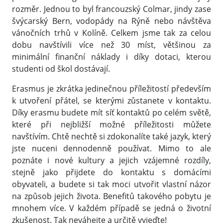
rozměr. Jednou to byl francouzský Colmar, jindy zase
švýcarský Bern, vodopády na Rýně nebo návštěva
vánočních trhů v Kolíně. Celkem jsme tak za celou
dobu navštívili více než 30 míst, většinou za
minimální finanční náklady i díky dotaci, kterou
studenti od škol dostávají.
Erasmus je zkrátka jedinečnou příležitostí především
k utvoření přátel, se kterými zůstanete v kontaktu.
Díky erasmu budete mít síť kontaktů po celém světě,
které při nejbližší možné příležitosti můžete
navštívím. Chtě nechtě si zdokonalíte také jazyk, který
jste nuceni dennodenně používat. Mimo to ale
poznáte i nové kultury a jejich vzájemné rozdíly,
stejně jako přijdete do kontaktu s domácími
obyvateli, a budete si tak moci utvořit vlastní názor
na způsob jejich života. Benefitů takového pobytu je
mnohem více. V každém případě se jedná o životní
zkušenost. Tak neváhejte a určitě vyjeďte!