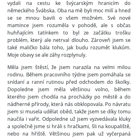
vydali na cestu ke švýcarským hranicím do
německého Švábska. Oba na mě byli moc milí a hned
se se mnou bavili o všem možném. Své nové
mamince jsem rozuměla v pohodě, ale s občas
huhňajícím tatínkem to byl ze začátku trošku
problém, který ale netrval dlouho. Zároveň jsem se
také maličko bála toho, jak budu rozumět klukům.
Moje obavy se ale záhy rozplynuly.
Měla jsem štěstí, že jsem narazila na velmi milou
rodinu. Během pracovního týdne jsem pomáhala se
snídaní a ranní rutinou před odchodem do školky.
Dopoledne jsem měla většinou volno, během
kterého jsem chodila na procházky po městě a do
nádherné přírody, která nás obklopovala. Po návratu
jsem si musela udělat oběd, takže jsem se díky tomu
naučila i vařit. Odpoledne už jsem vyzvedávala kluky
a společně jsme si hráli s hračkami, šli na koupaliště,
nebo na hřiště. Většinou jsem pak už vyčerpaná