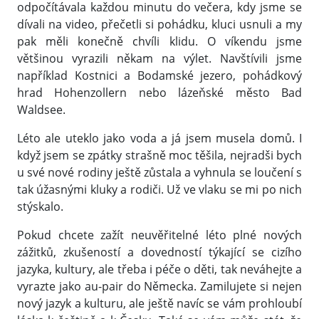
odpočítávala každou minutu do večera, kdy jsme se
dívali na video, přečetli si pohádku, kluci usnuli a my
pak měli konečně chvíli klidu. O víkendu jsme
většinou vyrazili někam na výlet. Navštívili jsme
například Kostnici a Bodamské jezero, pohádkový
hrad Hohenzollern nebo lázeňské město Bad
Waldsee.
Léto ale uteklo jako voda a já jsem musela domů. I
když jsem se zpátky strašně moc těšila, nejradši bych
u své nové rodiny ještě zůstala a vyhnula se loučení s
tak úžasnými kluky a rodiči. Už ve vlaku se mi po nich
stýskalo.
Pokud chcete zažít neuvěřitelné léto plné nových
zážitků, zkušeností a dovedností týkající se cizího
jazyka, kultury, ale třeba i péče o děti, tak neváhejte a
vyrazte jako au-pair do Německa. Zamilujete si nejen
nový jazyk a kulturu, ale ještě navíc se vám prohloubí