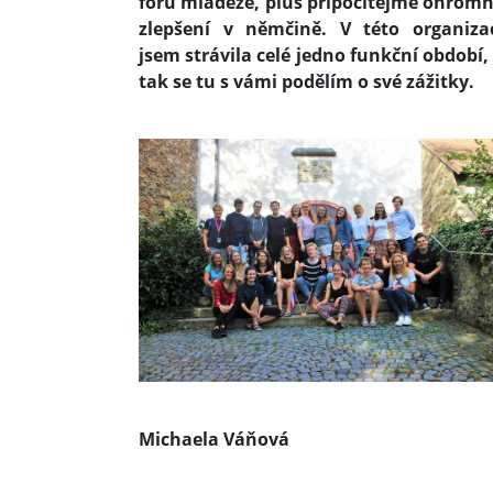
fóru mládeže, plus připočítejme ohrom
zlepšení v němčině. V této organiza
jsem strávila celé jedno funkční období,
tak se tu s vámi podělím o své zážitky.
Michaela Váňová