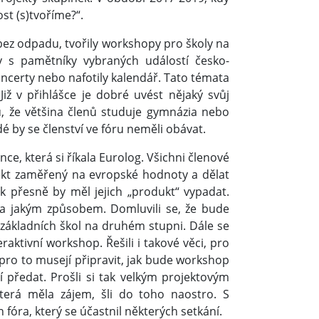
st (s)tvoříme?“.
 bez odpadu, tvořily workshopy pro školy na
 s pamětníky vybraných událostí česko-
oncerty nebo nafotily kalendář. Tato témata
Již v přihlášce je dobré uvést nějaký svůj
u, že většina členů studuje gymnázia nebo
dé by se členství ve fóru neměli obávat.
ce, která si říkala Eurolog. Všichni členové
jekt zaměřený na evropské hodnoty a dělat
ak přesně by měl jejich „produkt“ vypadat.
it a jakým způsobem. Domluvili se, že bude
základních škol na druhém stupni. Dále se
raktivní workshop. Řešili i takové věci, pro
 pro to musejí připravit, jak bude workshop
předat. Prošli si tak velkým projektovým
která měla zájem, šli do toho naostro. S
fóra, který se účastnil některých setkání.