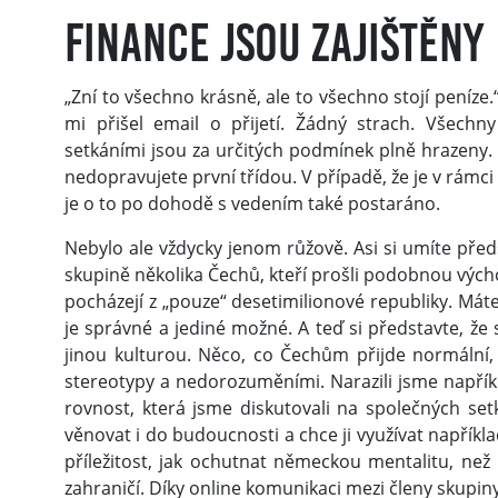
Finance jsou zajištěny
„Zní to všechno krásně, ale to všechno stojí peníze
mi přišel email o přijetí. Žádný strach. Všechny
setkáními jsou za určitých podmínek plně hrazeny. 
nedopravujete první třídou. V případě, že je v rámci
je o to po dohodě s vedením také postaráno.
Nebylo ale vždycky jenom růžově. Asi si umíte před
skupině několika Čechů, kteří prošli podobnou výcho
pocházejí z „pouze“ desetimilionové republiky. Máte j
je správné a jediné možné. A teď si představte, že
jinou kulturou. Něco, co Čechům přijde normální
stereotypy a nedorozuměními. Narazili jsme napří
rovnost, která jsme diskutovali na společných se
věnovat i do budoucnosti a chce ji využívat napříkla
příležitost, jak ochutnat německou mentalitu, než
zahraničí. Díky online komunikaci mezi členy skupin