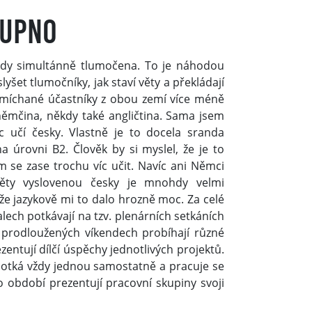
tupno
vždy simultánně tlumočena. To je náhodou
lyšet tlumočníky, jak staví věty a překládají
namíchané účastníky z obou zemí více méně
ěmčina, někdy také angličtina. Sama jsem
 učí česky. Vlastně je to docela sranda
 úrovni B2. Člověk by si myslel, že je to
em se zase trochu víc učit. Navíc ani Němci
ěty vyslovenou česky je mnohdy velmi
 že jazykově mi to dalo hrozně moc. Za celé
alech potkávají na tzv. plenárních setkáních
prodloužených víkendech probíhají různé
entují dílčí úspěchy jednotlivých projektů.
potká vždy jednou samostatně a pracuje se
období prezentují pracovní skupiny svoji