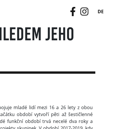
DE
hledem jeho
ojuje mladé lidí mezi 16 a 26 lety z obou
čátku období vytvoří pěti až šestičlenné
aždé funkční období trvá necelé dva roky a
 projekty skupinek. V období 2017-2019, kdy