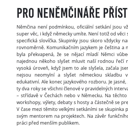
Pro neněmčináře přís
Němčina není podmínkou, oficiální setkání jsou 
super věc, i když německy umíte. Není totiž od věci s
specifická slovíčka. Skupinky jsou skoro vždycky 
rovnoměrně. Komunikačním jazykem je čeština a n
byla překvapená, že se nějací mladí Němci vůbec
najednou někoho slyšet mluvit naší rodnou řečí na
vysoká úroveň, když jsem to ale slyšela, začala js
nejsou neomylní a slyšet německou skladbu v
edukativní. Ale konec jazykového rozboru. Je jasné,
ty dva roky se všichni členové v pravidelných interv
– střídavě v Čechách nebo v Německu. Na těchto 
workshopy, výlety, debaty s hosty a částečně se prez
V čase mezi těmito velkými setkáními se skupinka 
svým mentorem na projektech. Na závěr funkčního 
práci před menším publikem.