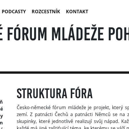
PODCASTY
ROZCESTNÍK
KONTAKT
 fórum mládeže po
Struktura fóra
eň
Česko-německé fórum mládeže je projekt, který sp
ké
zemí. Z patnácti Čechů a patnácti Němců se na za
y
skupinky, které jednotlivě realizují svůj nápad. K
ém
každé má jiné zaštiťující téma, ke kterému se váží