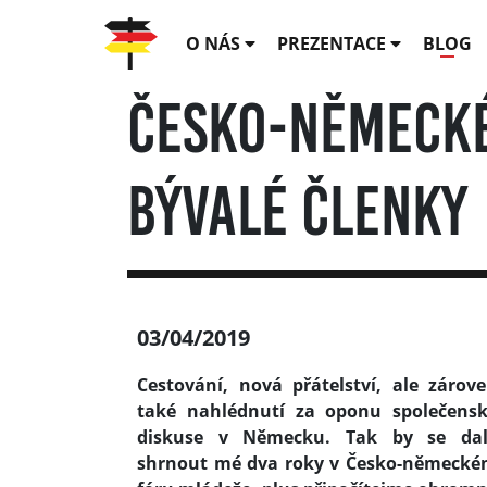
O NÁS
PREZENTACE
BLOG
Česko-německé
bývalé členky
03/04/2019
Cestování, nová přátelství, ale zárov
také nahlédnutí za oponu společens
diskuse v Německu. Tak by se dal
shrnout mé dva roky v Česko-německ