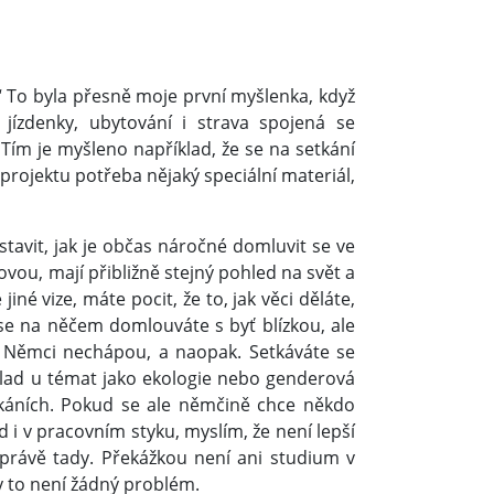
.“ To byla přesně moje první myšlenka, když
 jízdenky, ubytování i strava spojená se
Tím je myšleno například, že se na setkání
 projektu potřeba nějaký speciální materiál,
stavit, jak je občas náročné domluvit se ve
vou, mají přibližně stejný pohled na svět a
iné vize, máte pocit, že to, jak věci děláte,
 se na něčem domlouváte s byť blízkou, ale
, Němci nechápou, a naopak. Setkáváte se
klad u témat jako ekologie nebo genderová
tkáních. Pokud se ale němčině chce někdo
d i v pracovním styku, myslím, že není lepší
 právě tady. Překážkou není ani studium v
y to není žádný problém.