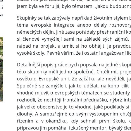
né
jsem byla ve fóru já, bylo tématem: „Jakou budoucno
ci
 a
Skupinky se tak zabývaly například životním stylem
téma evropské integrace anebo dělaly rozhovory
německých dějin. Jiné zase pořádaly přeshraniční k
si členové vymýšlejí sami na základě sých zájmů. 
nápad na projekt a umět si ho obhájit. Je pravdo
vysoké školy. Pevně věřím, že i ostatní angažovaní li
Detailnější popis práce bych popsala na jedné skupin
této skupinky měli jedno společné. Chtěli mít pro
osvětu o Evropské unii. Ze začátku ale nevěděli, j
Společně se zamýšleli, jak to udělat, na koho cíl
vhodné mluvit o evropských tématech se studenty 
rozhodli, že nechtějí frontální přednášku, nýbrž inte
jak velké obecenstvo je to vhodné, jaké podklady si
dlouhý. A samozřejmě co svým vystoupením chtějí 
řízením a v okamžiku, kdy sehnali první školu, 
přípravou jim pomáhal i zkušený mentor, bývalý člen 