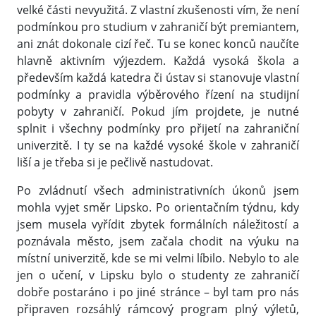
velké části nevyužitá. Z vlastní zkušenosti vím, že není
podmínkou pro studium v zahraničí být premiantem,
ani znát dokonale cizí řeč. Tu se konec konců naučíte
hlavně aktivním výjezdem. Každá vysoká škola a
především každá katedra či ústav si stanovuje vlastní
podmínky a pravidla výběrového řízení na studijní
pobyty v zahraničí. Pokud jím projdete, je nutné
splnit i všechny podmínky pro přijetí na zahraniční
univerzitě. I ty se na každé vysoké škole v zahraničí
liší a je třeba si je pečlivě nastudovat.
Po zvládnutí všech administrativních úkonů jsem
mohla vyjet směr Lipsko. Po orientačním týdnu, kdy
jsem musela vyřídit zbytek formálních náležitostí a
poznávala město, jsem začala chodit na výuku na
místní univerzitě, kde se mi velmi líbilo. Nebylo to ale
jen o učení, v Lipsku bylo o studenty ze zahraničí
dobře postaráno i po jiné stránce – byl tam pro nás
připraven rozsáhlý rámcový program plný výletů,