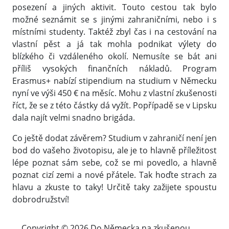
posezení a jiných aktivit. Touto cestou tak bylo
možné seznámit se s jinými zahraničními, nebo i s
místními studenty. Taktéž zbyl čas i na cestování na
vlastní pěst a já tak mohla podnikat výlety do
blízkého či vzdáleného okolí. Nemusíte se bát ani
příliš vysokých finančních nákladů. Program
Erasmus+ nabízí stipendium na studium v Německu
nyní ve výši 450 € na měsíc. Mohu z vlastní zkušenosti
říct, že se z této částky dá vyžít. Popřípadě se v Lipsku
dala najít velmi snadno brigáda.
Co ještě dodat závěrem? Studium v zahraničí není jen
bod do vašeho životopisu, ale je to hlavně příležitost
lépe poznat sám sebe, což se mi povedlo, a hlavně
poznat cizí zemi a nové přátele. Tak hoďte strach za
hlavu a zkuste to taky! Určitě taky zažijete spoustu
dobrodružství!
Copyright © 2026 Do Německa na zkušenou.